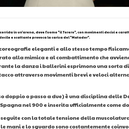
orrida in un'arena, dove l'uomo "il Torero", con movimenti decisi e carat
docile e scattante provoca la carica del "Matador".
coreografie eleganti e allo stesso tempo fisicam
irato alla mimica e al combattimento che avviene i
urante la danza i ballerini esprimono una sorta di 
acco attraverso movimenti brevi e veloci alternat
so doppio o passo a due) è una disciplina delle D
Spagna nel 900 e inserita ufficialmente come dot
eseguite con la totale tensione della muscolatura
 le mani e lo sguardo sono costantemente coinvol