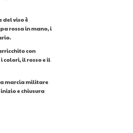
del viso è 
pa rossa in mano, i 
ario.
rricchito con 
lori, il rosso e il 
a marcia militare 
inizio e chiusura 