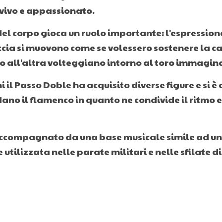
 vivo e appassionato.
el corpo gioca un ruolo importante: l'espressione 
cia si muovono come se volessero sostenere la ca
no all'altra volteggiano intorno al toro immagin
 il Passo Doble ha acquisito diverse figure e si è a
no il flamenco in quanto ne condivide il ritmo e i co
 accompagnato da una base musicale simile ad un
tilizzata nelle parate militari e nelle sfilate di 