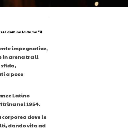
tere domina la dama "il 
ente impegnative, 
n arena tra il 
sfida, 
i a pose 
anze Latino 
trina nel 1954.
 corporea dove le 
ti, dando vita ad 